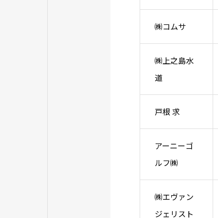
㈱コムサ
㈱上之島水
道
戸根 求
アーニーゴ
ルフ㈱
㈱エヴァン
ジェリスト