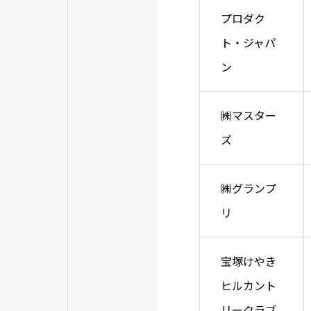
プロダク
ト・ジャパ
ン
㈱マスター
ズ
㈱グランプ
リ
宝塚けやき
ヒルカント
リークラブ