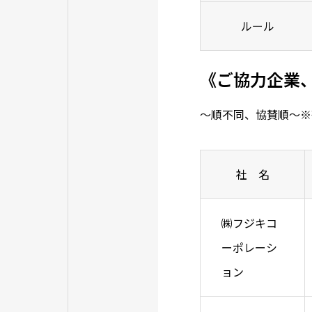
ルール
《ご協力企業
～順不同、協賛順～※
社 名
㈱フジキコ
ーポレーシ
ョン